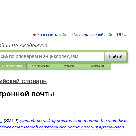
Запомнить сайт
Словарь на свой сайт
RU
едии на Академике
Найти!
Толкования
Переводы
Книги
Игры ⚽
ийский словарь
ктронной почты
ol
(
SMTP
)
(
стандартный
протокол
Интернета
для
передачи
ятым
стал
метод
совместного
использования
протоколов