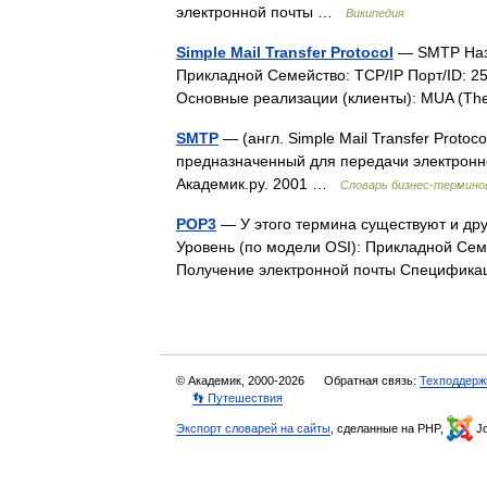
электронной почты …
Википедия
Simple Mail Transfer Protocol
— SMTP Назва
Прикладной Семейство: TCP/IP Порт/ID: 2
Основные реализации (клиенты): MUA (The
SMTP
— (англ. Simple Mail Transfer Proto
предназначенный для передачи электронно
Академик.ру. 2001 …
Словарь бизнес-термино
POP3
— У этого термина существуют и друг
Уровень (по модели OSI): Прикладной Сем
Получение электронной почты Специфи
© Академик, 2000-2026
Обратная связь:
Техподдерж
👣 Путешествия
Экспорт словарей на сайты
, сделанные на PHP,
Jo