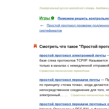
Универсальный
русско
-
английский
словарь
.
Академик
.
Игры ⚽
Поможем решить контрольну
Простой протокол проверки подлинно
сертификатов
Смотреть что такое "Простой прот
простой протокол электронной почты
—
базе стека протоколов TCP/IP. Называется
только в каналах с немедленной отправко
Справочник технического переводчика
простой протокол передачи почты
— Про
по принципу «точка точка», когда делаетс
непосредственное соединение для того, ч
электронный… …
Справочник технического пе
простой протокол передачи почтовых