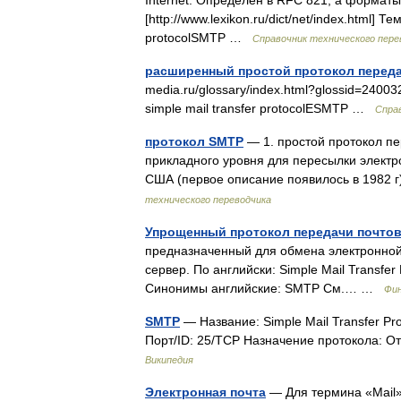
Internet. Определен в RFC 821, а формат
[http://www.lexikon.ru/dict/net/index.html] 
protocolSMTP …
Справочник технического пере
расширенный простой протокол переда
media.ru/glossary/index.html?glossid=2400
simple mail transfer protocolESMTP …
Спра
протокол SMTP
— 1. простой протокол п
прикладного уровня для пересылки элект
США (первое описание появилось в 1982 
технического переводчика
Упрощенный протокол передачи почто
предназначенный для обмена электронной
сервер. По английски: Simple Mail Transfe
Синонимы английские: SMTP См.… …
Фин
SMTP
— Название: Simple Mail Transfer Pr
Порт/ID: 25/TCP Назначение протокола: 
Википедия
Электронная почта
— Для термина «Mail»