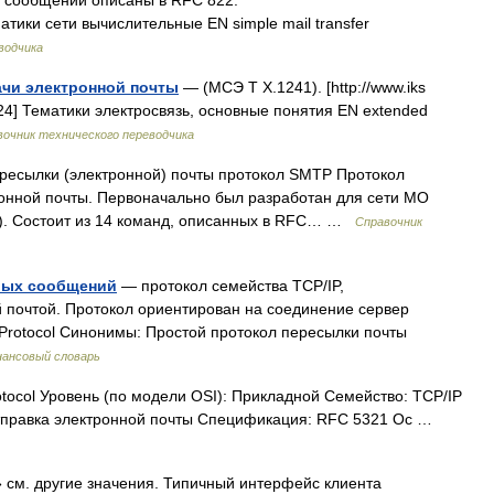
ы сообщений описаны в RFC 822.
Тематики сети вычислительные EN simple mail transfer
водчика
чи электронной почты
— (МСЭ T X.1241). [http://www.iks
324] Тематики электросвязь, основные понятия EN extended
вочник технического переводчика
ересылки (электронной) почты протокол SMTP Протокол
ронной почты. Первоначально был разработан для сети МО
г). Состоит из 14 команд, описанных в RFC… …
Справочник
вых сообщений
— протокол семейства TCP/IP,
 почтой. Протокол ориентирован на соединение сервер
r Protocol Синонимы: Простой протокол пересылки почты
ансовый словарь
otocol Уровень (по модели OSI): Прикладной Семейство: TCP/IP
Отправка электронной почты Спецификация: RFC 5321 Ос …
 см. другие значения. Типичный интерфейс клиента