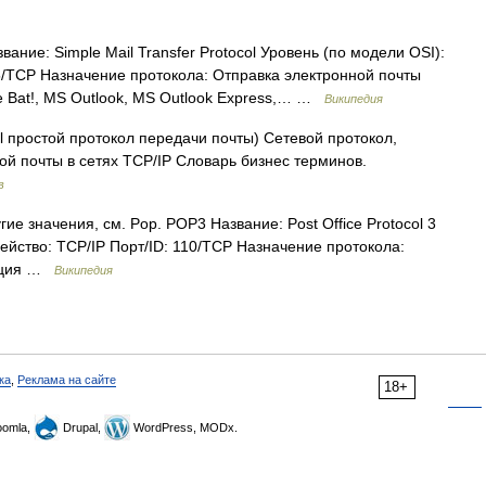
ние: Simple Mail Transfer Protocol Уровень (по модели OSI):
5/TCP Назначение протокола: Отправка электронной почты
 Bat!, MS Outlook, MS Outlook Express,… …
Википедия
col простой протокол передачи почты) Сетевой протокол,
й почты в сетях TCP/IP Словарь бизнес терминов.
в
ие значения, см. Pop. POP3 Название: Post Office Protocol 3
ейство: TCP/IP Порт/ID: 110/TCP Назначение протокола:
кация …
Википедия
ка
,
Реклама на сайте
18+
omla,
Drupal,
WordPress, MODx.