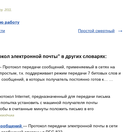
ру
.
2011
.
ю работу
сти
Простой смертный
окол электронной почты" в других словарях:
 Протокол передачи сообщений, применяемый в сетях на
 простым, т.к. поддерживает режим передачи 7 битовых слов и
й сообщений, в которых получатель постоянно готов к… …
токол Internet, предназначенный для передачи письма
я попытка установить с машиной получателя почты
тобы в считанные минуты положить письмо в его
реводчика
 сообщений
— Протокол передачи электронной почты в сети