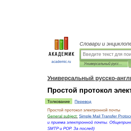
Словари и энциклоп
academic.ru
Универсальный русско-английский словарь
Универсальный русско-англ
Простой протокол эле
Толкование
Перевод
Простой
протокол
электронной
почты
General
subject:
Simple
Mail
Transfer
Protoc
и
приема
электронной
почты
.
Общеприн
SMTP
и
POP
.
За
послед
)